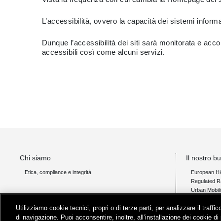
L’accessibilità, ovvero la capacità dei sistemi informa
Dunque l’accessibilità dei siti sarà monitorata e acc
accessibili così come alcuni servizi.
Chi siamo
Il nostro b
Etica, compliance e integrità
European Hi
Regulated Ra
Urban Mobili
Advisory
Utilizziamo cookie tecnici, propri o di terze parti, per analizzare il traff
di navigazione. Puoi acconsentire, inoltre, all’installazione dei cookie di 