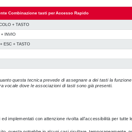
nte Combinazione tasti per Accesso Rapido
SCOLO + TASTO
 + INVIO
+ ESC + TASTO
 quanto questa tecnica prevede di assegnare a dei tasti la funzion
a vocale dove le associazioni di tasti sono già presenti.
i ed implementati con attenzione rivolta all'accessibilità per tutte l
to, questa potrebbe in alcuni casi risultare, temporaneamente, no