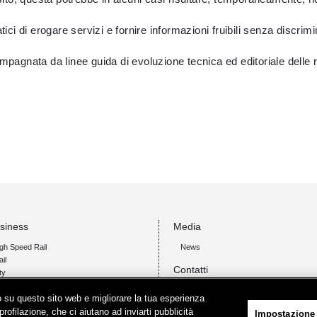
tici di erogare servizi e fornire informazioni fruibili senza discrim
ompagnata da linee guida di evoluzione tecnica ed editoriale dell
usiness
Media
gh Speed Rail
News
il
Contatti
ty
ico su questo sito web e migliorare la tua esperienza
profilazione, che ci aiutano ad inviarti pubblicità
Impostazione