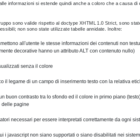
alle informazioni si estende quindi anche a coloro che a causa di d
i Gruppo sono valide rispetto al doctype XHTML 1.0 Strict, sono stat
ibili; non sono state utilizzate tabelle annidate. Inoltre:
rasmettono all'utente le stesse informazioni dei contenuti non tes
ramente decorative hanno un attributo ALT con contenuto nullo)
ualizzati senza il colore
il legame di un campo di inserimento testo con la relativa etic
 un buon contrasto tra lo sfondo ed il colore in primo piano (testo)
e delle pagine
rcatori necessari per essere interpretati correttamente da ogni s
 i javascript non siano supportati o siano disabilitati nei sistem