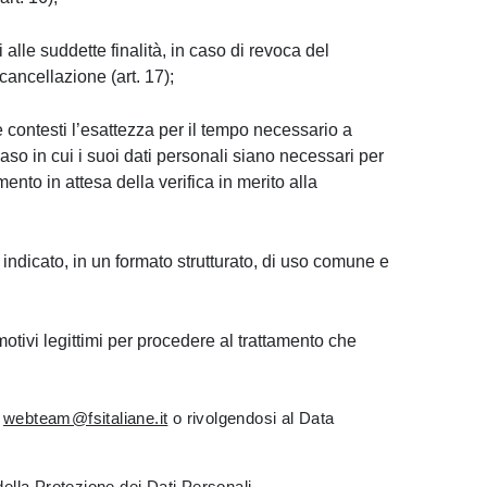
alle suddette finalità, in caso di revoca del
cancellazione (art. 17);
ne contesti l’esattezza per il tempo necessario a
 caso in cui i suoi dati personali siano necessari per
mento in attesa della verifica in merito alla
so indicato, in un formato strutturato, di uso comune e
otivi legittimi per procedere al trattamento che
l
webteam@fsitaliane.it
o rivolgendosi al Data
 della Protezione dei Dati Personali.