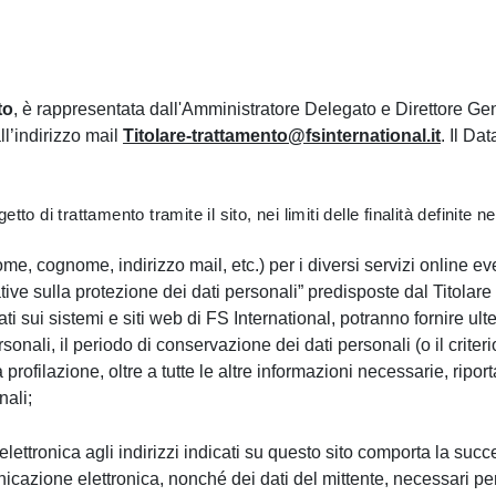
to
, è rappresentata dall'Amministratore Delegato e Direttore Ge
l’indirizzo mail
Titolare-trattamento@fsinternational.it
. Il Da
etto di trattamento tramite il sito, nei limiti delle finalità definite 
nome, cognome, indirizzo mail, etc.) per i diversi servizi online 
ative sulla protezione dei dati personali” predisposte dal Titolare p
 sui sistemi e siti web di FS International, potranno fornire ulte
rsonali, il periodo di conservazione dei dati personali (o il criter
rofilazione, oltre a tutte le altre informazioni necessarie, ripor
nali;
elettronica agli indirizzi indicati su questo sito comporta la succ
nicazione elettronica, nonché dei dati del mittente, necessari per 