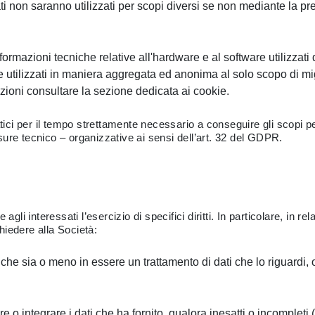
i dati non saranno utilizzati per scopi diversi se non mediante la 
rmazioni tecniche relative all'hardware e al software utilizzati da
 utilizzati in maniera aggregata ed anonima al solo scopo di migli
azioni consultare la sezione dedicata ai cookie.
ici per il tempo strettamente necessario a conseguire gli scopi per c
ure tecnico – organizzative ai sensi dell’art. 32 del GDPR.
 interessati l’esercizio di specifici diritti. In particolare, in rel
chiedere alla Società:
he sia o meno in essere un trattamento di dati che lo riguardi, o
are o integrare i dati che ha fornito, qualora inesatti o incompleti (