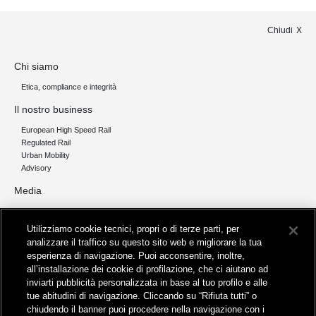
Chiudi
Chi siamo
Etica, compliance e integrità
Il nostro business
European High Speed Rail
Regulated Rail
Urban Mobility
Advisory
Media
News
Utilizziamo cookie tecnici, propri o di terze parti, per
Contatti
analizzare il traffico su questo sito web e migliorare la tua
esperienza di navigazione. Puoi acconsentire, inoltre,
all’installazione dei cookie di profilazione, che ci aiutano ad
inviarti pubblicità personalizzata in base al tuo profilo e alle
tue abitudini di navigazione. Cliccando su “Rifiuta tutti” o
Sede legale
chiudendo il banner puoi procedere nella navigazione con i